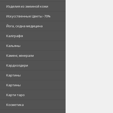
Изделия из змеиной кожи
Искусственные Цветы -70%
Йога, східна медицина
Каліграфія
Кальяны
Камені, мінерали
Кардхолдери
Картины
Картины
Карти таро
Косметика