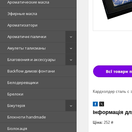
Ароматические масла
Эфирные масла
Ароматизатори
Ароматичні палички
Амулеты талисманы
Благовония и аксессуары
Backflow димові фонтани
Белодеревщики
Кардхолдер сталь с
Брелоки
Біжутерія
Інформація дл
Блокноти handmade
Ціна:
252 ₴
Біолокація