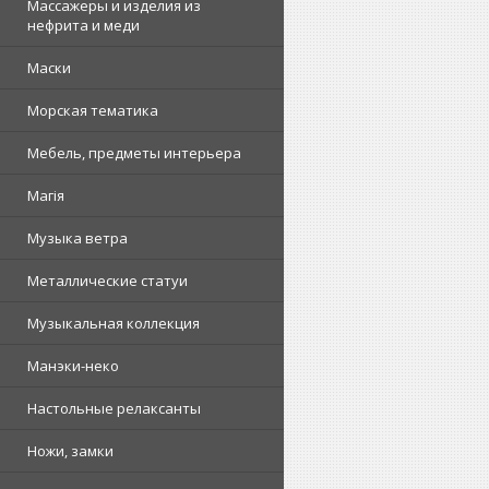
Массажеры и изделия из
нефрита и меди
Маски
Морская тематика
Мебель, предметы интерьера
Магія
Музыка ветра
Металлические статуи
Музыкальная коллекция
Манэки-неко
Настольные релаксанты
Ножи, замки