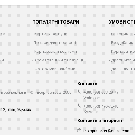
ПОПУЛЯРНІ ТОВАРИ
УМОВИ СП
ола
Карти Таро, Руни
Оптовим і B
Товари для творчості
Роздрібним
Карнавальні костюми
Корпоратив
ки
Аромапалички та пахощі
Дропшиппінг
и
Фоторамки, альбоми
Доставка та
ва компанія | © mixopt.com.ua, 2005
+380 (99) 658-29-77
Vodafone
+380 (68) 778-71-40
12, Київ, Україна
Kyivstar
mixoptmarket@gmail.com