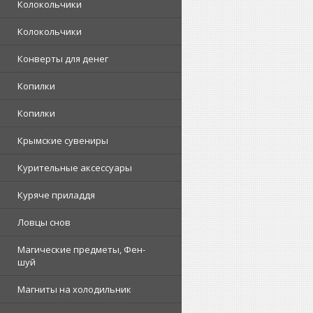
Колокольчики
Колокольчики
Конверты для денег
Копилки
Копилки
Крымские сувениры
Курительные аксессуары
Куряче приладдя
Ловцы снов
Магические предметы, Фен-
шуй
Магниты на холодильник