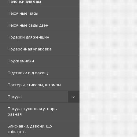
Палочки для еды
Песочные часы
Песочные сады дзэн
Подарки для женщин
Подарочная упаковка
Подсвечники
Підставки під пахощі
Постеры, стикеры, штампы
Посуда
Посуда, кухонная утварь
разная
Блискавки, дзвони, що
співають