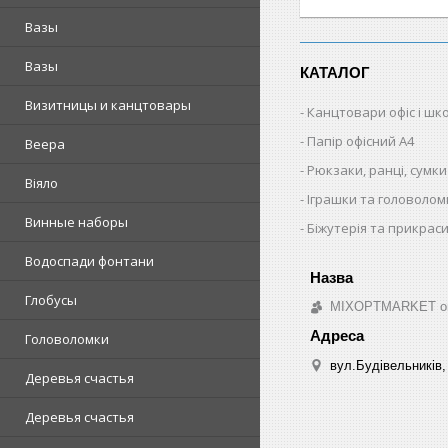
Вазы
Вазы
КАТАЛОГ
Визитницы и канцтовары
Канцтовари офіс і шк
Папір офісний A4
Веера
Рюкзаки, ранці, сумки
Віяло
Іграшки та головолом
Винные наборы
Біжутерія та прикрас
Водоспади фонтани
Глобусы
MIXOPTMARKET опто
Головоломки
вул.Будівельників, 
Деревья счастья
Деревья счастья