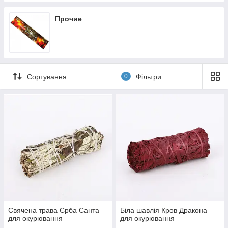
Прочие
Сортування
0
Фільтри
Свячена трава Єрба Санта
Біла шавлія Кров Дракона
для окурювання
для окурювання