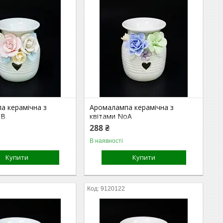
а керамічна з
Аромалампа керамічна з
oВ
квітами NoА
288 ₴
В наявності
Купити
Купити
9120122