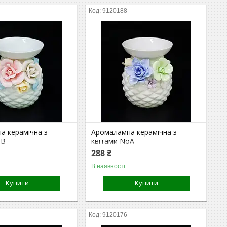
9120188
а керамічна з
Аромалампа керамічна з
oВ
квітами NoА
288 ₴
В наявності
Купити
Купити
9120176