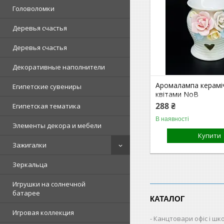
Головоломки
Деревья счастья
Деревья счастья
Декоративные наполнители
Аромалампа керамі
Египетские сувениры
квітами NoВ
288 ₴
Египетская тематика
В наявності
Элементы декора и мебели
Купити
Зажигалки
Зеркальца
Игрушки на солнечной
батарее
КАТАЛОГ
Игровая коллекция
Канцтовари офіс і шк