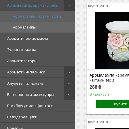
Аромалампы, аромакулоны
9120191
Аромалампы керамические
Аромалампы
Ароматические масла
Эфирные масла
Ароматизатори
Ароматичні палички
Аромалампа керамі
квітами NoВ
Амулеты талисманы
288 ₴
Благовония и аксессуары
В наявності
Купити
Backflow димові фонтани
Белодеревщики
9120187
Брелоки