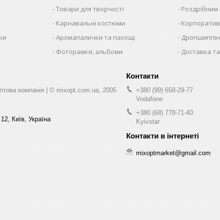
Товари для творчості
Роздрібним
Карнавальні костюми
Корпоратив
ки
Аромапалички та пахощі
Дропшиппінг
и
Фоторамки, альбоми
Доставка та
ва компанія | © mixopt.com.ua, 2005
+380 (99) 658-29-77
Vodafone
+380 (68) 778-71-40
12, Київ, Україна
Kyivstar
mixoptmarket@gmail.com