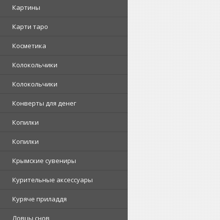
Картины
Карти таро
Косметика
Колокольчики
Колокольчики
Конверты для денег
Копилки
Копилки
Крымские сувениры
Курительные аксессуары
Куряче приладдя
Ловцы снов