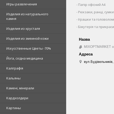
Игры развлечения
Папір офісний A4
Рюкзаки, ранці, сумки
Изделия из натурального
камня
Іграшки та головолом
Біжутерія та прикрас
Изделия из хрусталя
Изделия из змеиной кожи
MIXOPTMARKET опто
Искусственные Цветы -70%
Йога, східна медицина
вул.Будівельників, 
Каліграфія
Кальяны
Камені, мінерали
Кардхолдери
Картины