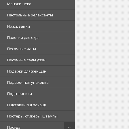
Манэки-неко
Настольные релаксанты
Ножи, замки
Палочки для еды
Песочные часы
Песочные сады дзэн
Подарки для женщин
Подарочная упаковка
Подсвечники
Підставки під пахощі
Постеры, стикеры, штампы
Посуда