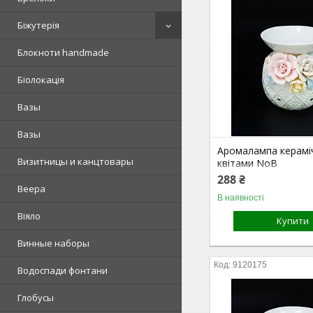
Біжутерія
Блокноти handmade
Біолокація
Вазы
Вазы
Аромалампа керамі
Визитницы и канцтовары
квітами NoВ
288 ₴
Веера
В наявності
Віяло
Купити
Винные наборы
9120175
Водоспади фонтани
Глобусы