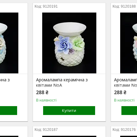
9120191
9120188
чна з
Аромалампа керамічна з
Аромаламп
квітами NoА
квітами N
288 ₴
288 ₴
В наявності
В наявності
Купити
9120187
9120176