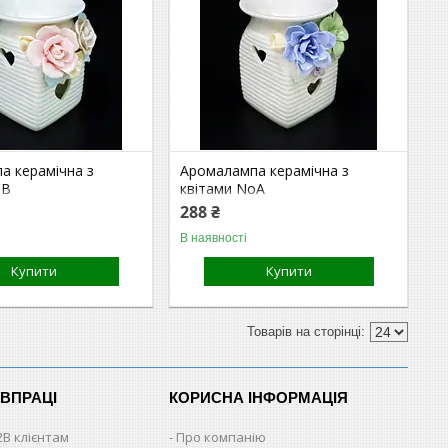
а керамічна з
Аромалампа керамічна з
oВ
квітами NoА
288 ₴
В наявності
Купити
Купити
ІВПРАЦІ
КОРИСНА ІНФОРМАЦІЯ
2B клієнтам
Про компанію