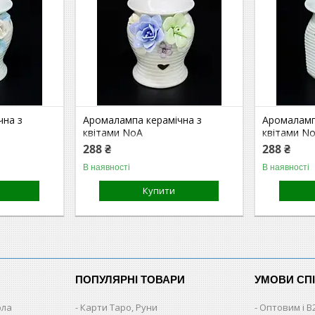
чна з
Аромалампа керамічна з
Аромаламп
квітами NoА
квітами N
288 ₴
288 ₴
В наявності
В наявності
Купити
ПОПУЛЯРНІ ТОВАРИ
УМОВИ СП
ола
Карти Таро, Руни
Оптовим і B