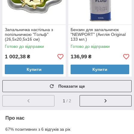
Запальничка настільна з
Бензин для запальничок
попільничкою "Гольф"
"NEWPORT" (Англія Original
(26,5х20,5х16 см)
133 мл.)
Готово до відправки
Готово до відправки
1 002,38
136,99
₴
₴
Купити
Купити
Показати ще
1
/ 2
Про нас
67% позитивних з 6 відгуків за рік