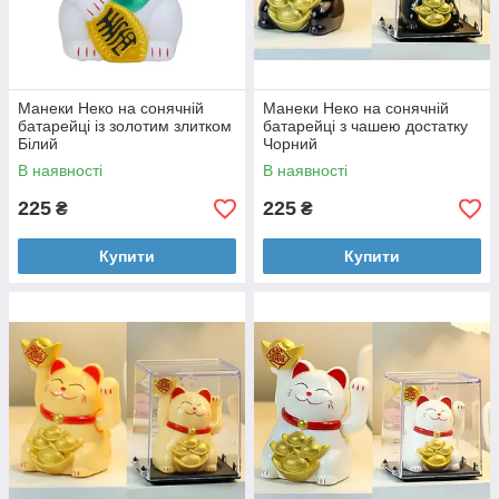
Манеки Неко на сонячній
Манеки Неко на сонячній
батарейці із золотим злитком
батарейці з чашею достатку
Білий
Чорний
В наявності
В наявності
225
225
₴
₴
Купити
Купити