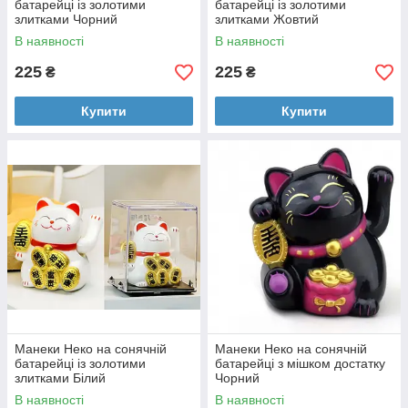
батарейці із золотими
батарейці із золотими
злитками Чорний
злитками Жовтий
В наявності
В наявності
225
225
₴
₴
Купити
Купити
Манеки Неко на сонячній
Манеки Неко на сонячній
батарейці із золотими
батарейці з мішком достатку
злитками Білий
Чорний
В наявності
В наявності