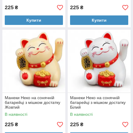
225
225
₴
₴
Купити
Купити
Манеки Неко на сонячній
Манеки Неко на сонячній
батарейці з мішком достатку
батарейці з мішком достатку
Жовтий
Білий
В наявності
В наявності
225
225
₴
₴