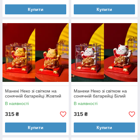
Купити
Купити
Манекі Неко зі світком на
Манеки Неко зі світком на
сонячній батарейці Жовтий
сонячній батарейці Білий
В наявності
В наявності
315
315
₴
₴
Купити
Купити