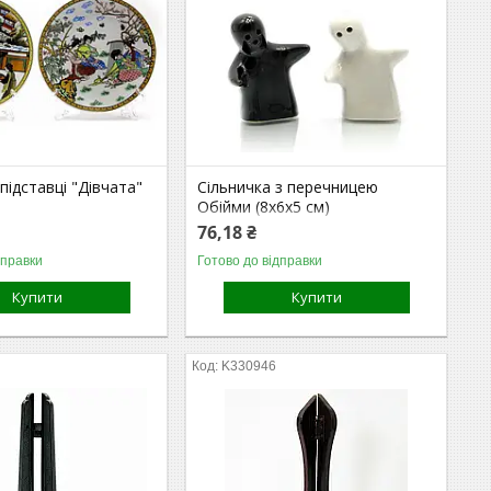
 підставці "Дівчата"
Сільничка з перечницею
Обійми (8х6х5 см)
76,18 ₴
дправки
Готово до відправки
Купити
Купити
K330946