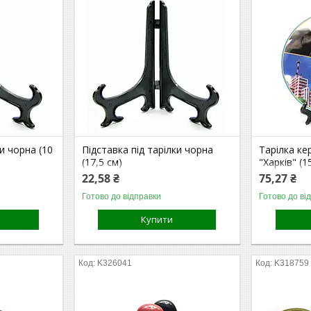
ки чорна (10
Підставка під тарілки чорна
Тарілка ке
(17,5 см)
"Харків" (1
22,58 ₴
75,27 ₴
Готово до відправки
Готово до ві
Купити
K326041
K318759