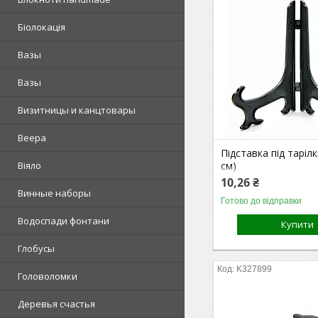
Біолокація
Вазы
Вазы
Визитницы и канцтовары
Веера
Підставка під таріл
см)
Віяло
10,26 ₴
Винные наборы
Готово до відправки
Водоспади фонтани
Купити
Глобусы
K327899
Головоломки
Деревья счастья