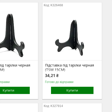
K326468
під тарілки черная
Підставка під тарілки черная
CM)
(TSM 15CM)
34,21 ₴
дправки
Готово до відправки
Купити
Купити
K327914