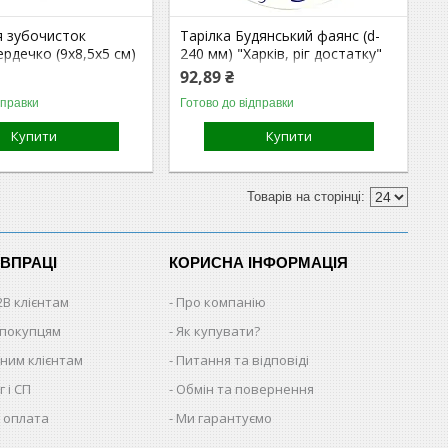
я зубочисток
Тарілка Будянський фаянс (d-
ердечко (9х8,5х5 см)
240 мм) "Харків, ріг достатку"
(24 шт / ящ)
92,89 ₴
дправки
Готово до відправки
Купити
Купити
ІВПРАЦІ
КОРИСНА ІНФОРМАЦІЯ
2B клієнтам
Про компанію
 покупцям
Як купувати?
ним клієнтам
Питання та відповіді
 і СП
Обмін та повернення
 оплата
Ми гарантуємо