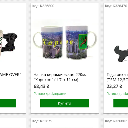
K326800
K326470
GAME OVER"
Чашка керамическая 270мл.
Підставка 
"Харьков" (d-7 h-11 см)
(TSM 12,5
68,43 ₴
23,27 ₴
Готово до відправки
Готово до ві
Купити
K32879
K326802