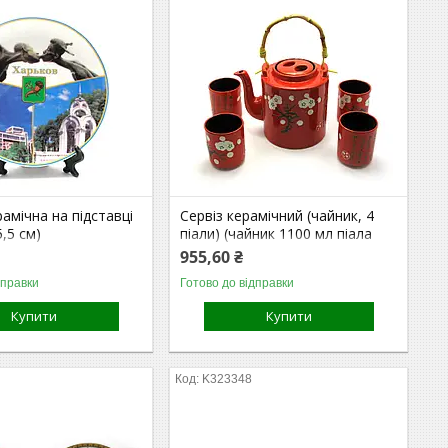
рамічна на підставці
Сервіз керамічний (чайник, 4
5,5 см)
піали) (чайник 1100 мл піала
125 мл) (28х16х12 см)
955,60 ₴
дправки
Готово до відправки
Купити
Купити
K323348