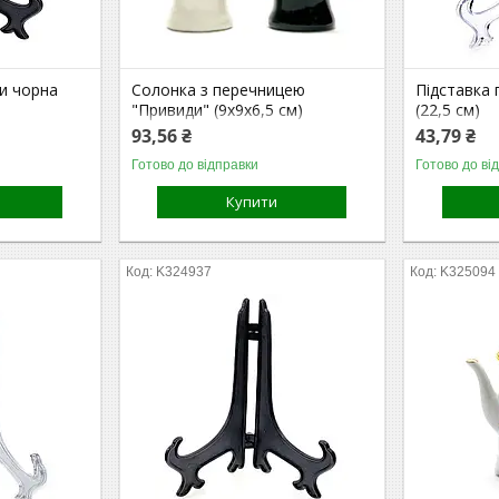
ки чорна
Солонка з перечницею
Підставка 
"Привиди" (9х9х6,5 см)
(22,5 см)
93,56 ₴
43,79 ₴
Готово до відправки
Готово до ві
Купити
K324937
K325094