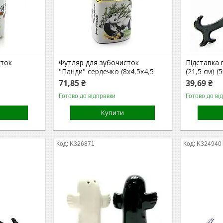
сток
Футляр для зубочисток
Підставка 
"Панди" сердечко (8х4,5х4,5
(21,5 см) (
см)
71,85 ₴
39,69 ₴
Готово до відправки
Готово до ві
Купити
K326871
K324940