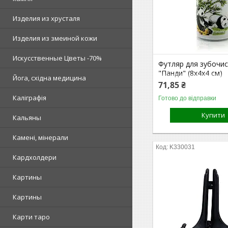
Изделия из хрусталя
Изделия из змеиной кожи
Искусственные Цветы -70%
Футляр для зубочи
"Панди" (8х4х4 см)
Йога, східна медицина
71,85 ₴
Каліграфія
Готово до відправки
Купити
Кальяны
Камені, мінерали
K330031
Кардхолдери
Картины
Картины
Карти таро