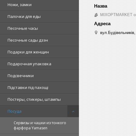
Ножи, замки
MIXOPTMARKET опто
Палочки для еды
Песочные часы
вул.Будівельників, 
Песочные сады дзэн
Подарки для женщин
Подарочная упаковка
Подсвечники
Підставки під пахощі
Постеры, стикеры, штампы
Посуда
Сервизы и чашки из тонкого
фарфора Yamasen