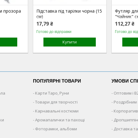
ки прозора
Підставка під тарілки чорна (15
Футляр дл
см)
"Чайник" с
17,79 ₴
112,27 ₴
Готово до відправки
Готово до ві
Купити
ПОПУЛЯРНІ ТОВАРИ
УМОВИ СП
ола
Карти Таро, Руни
Оптовим і B
Товари для творчості
Роздрібним
Карнавальні костюми
Корпоратив
ки
Аромапалички та пахощі
Дропшиппінг
и
Фоторамки, альбоми
Доставка та