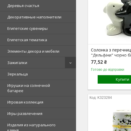
Деревья счастья
Декоративные наполнители
Египетские сувениры
Египетская тематика
Солонка з перечни
Элементы декора и мебели
"Дельфіни" чорно бі
см)
77,52 ₴
Зажигалки
Готово до відправки
Зеркальца
Купити
Игрушки на солнечной
батарее
K323284
Игровая коллекция
Игры развлечения
Изделия из натурального
камня