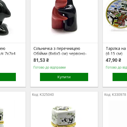
цею
Сільничка з перечницею
Тарілка на
лі 7х7х4
Обійми (8х6х5 см) червоно-
(d-15 см)
чорні
81,53 ₴
47,90 ₴
Готово до відправки
Готово до ві
Купити
K325040
K330978