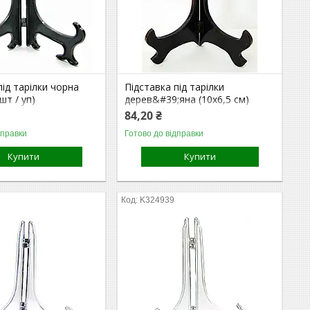
під тарілки чорна
Підставка під тарілки
5шт / уп)
дерев&#39;яна (10х6,5 см)
84,20 ₴
дправки
Готово до відправки
Купити
Купити
K324939