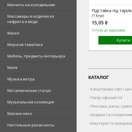
Магниты на холодильник
Підставка під таріл
(13см)
Массажеры и изделия из
нефрита и меди
15,05 ₴
Готово до відправки
Маски
Купити
Морская тематика
Мебель, предметы интерьера
Магія
КАТАЛОГ
Музыка ветра
Канцтовари офіс і шк
Металлические статуи
Папір офісний A4
Музыкальная коллекция
Рюкзаки, ранці, сумки
Манэки-неко
Іграшки та головолом
Біжутерія та прикрас
Настольные релаксанты