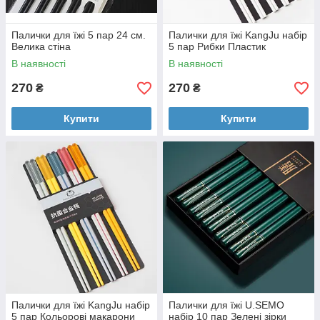
Палички для їжі 5 пар 24 см.
Палички для їжі KangJu набір
Велика стіна
5 пар Рибки Пластик
В наявності
В наявності
270
270
₴
₴
Купити
Купити
Палички для їжі KangJu набір
Палички для їжі U.SEMO
5 пар Кольорові макарони
набір 10 пар Зелені зірки