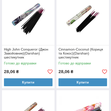
High John Conqueror (Джон
Cinnamon-Coconut (Кориця
Завойовник)(Darshan)
та Кокос)(Darshan)
шестикутник
шестикутник
Готово до відправки
Готово до відправки
28,06
28,06
₴
₴
Купити
Купити