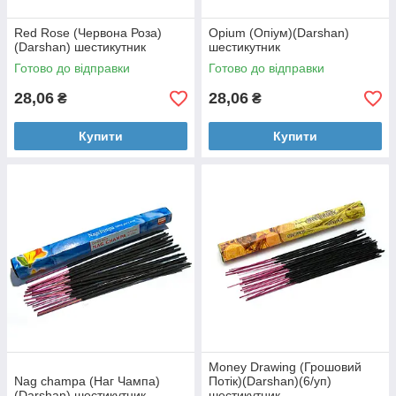
Red Rose (Червона Роза)
Opium (Опіум)(Darshan)
(Darshan) шестикутник
шестикутник
Готово до відправки
Готово до відправки
28,06
28,06
₴
₴
Купити
Купити
Money Drawing (Грошовий
Nag champa (Наг Чампа)
Потік)(Darshan)(6/уп)
(Darshan) шестикутник
шестикутник