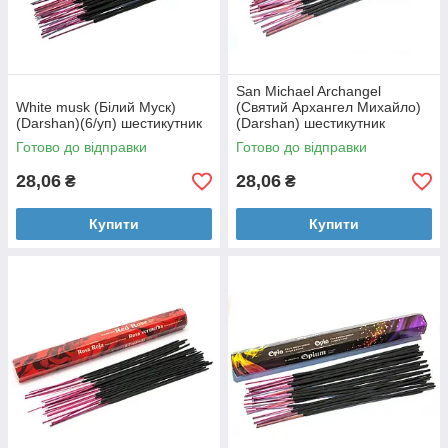
San Michael Archangel
White musk (Білий Муск)
(Святий Архангел Михайло)
(Darshan)(6/уп) шестикутник
(Darshan) шестикутник
Готово до відправки
Готово до відправки
28,06
28,06
₴
₴
Купити
Купити