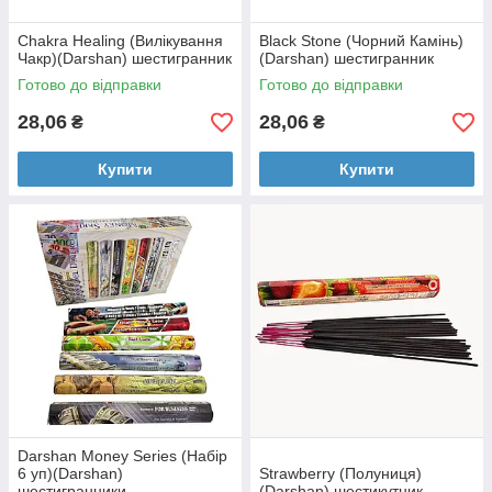
Chakra Healing (Вилікування
Black Stone (Чорний Камінь)
Чакр)(Darshan) шестигранник
(Darshan) шестигранник
Готово до відправки
Готово до відправки
28,06
28,06
₴
₴
Купити
Купити
Darshan Money Series (Набір
6 уп)(Darshan)
Strawberry (Полуниця)
шестигранники
(Darshan) шестикутник