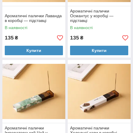
Ароматичні палички
Ароматичні палички Лаванда
Османтус у коробці —
в коробці — підставці
підставці
В наявності
В наявності
135
135
₴
₴
Купити
Купити
Ароматичні палички
Ароматичні палички
Імператорський Чай у
Холодної кави в коробці —