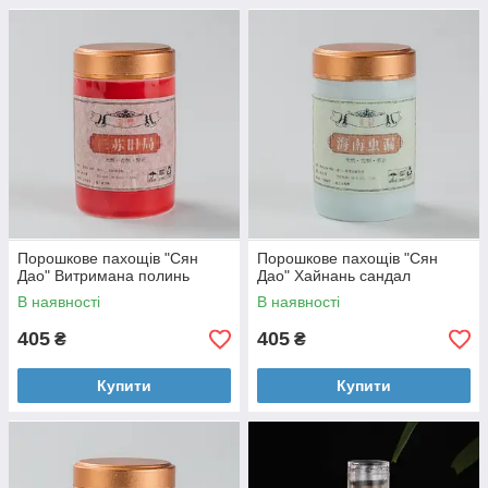
Порошкове пахощів "Сян
Порошкове пахощів "Сян
Дао" Витримана полинь
Дао" Хайнань сандал
В наявності
В наявності
405
405
₴
₴
Купити
Купити