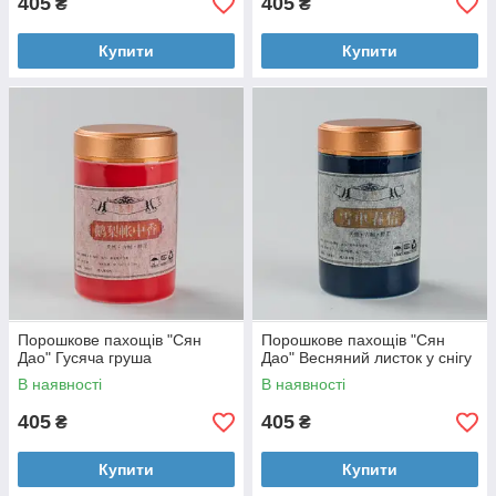
405
405
₴
₴
Купити
Купити
Порошкове пахощів "Сян
Порошкове пахощів "Сян
Дао" Гусяча груша
Дао" Весняний листок у снігу
В наявності
В наявності
405
405
₴
₴
Купити
Купити