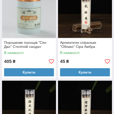
Порошкове пахощів "Сян
Ароматичні спіральки
Дао" Столітній сандал
"Облако" Сіра Амбра
В наявності
В наявності
405
45
₴
₴
Купити
Купити