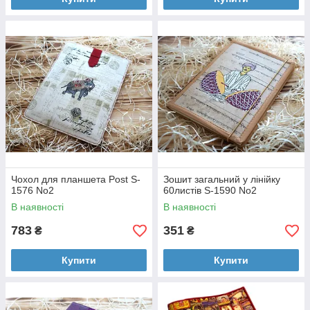
Чохол для планшета Post S-
Зошит загальний у лінійку
1576 No2
60листів S-1590 No2
В наявності
В наявності
783
351
₴
₴
Купити
Купити