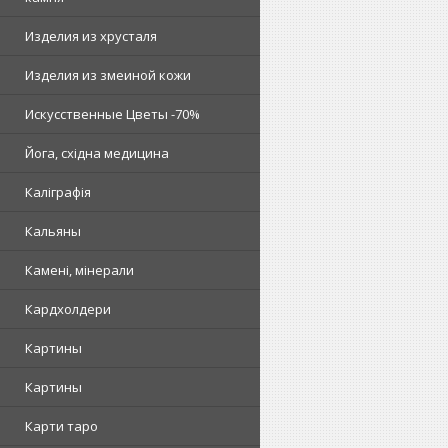
Изделия из хрусталя
Изделия из змеиной кожи
Искусственные Цветы -70%
Йога, східна медицина
Каліграфія
Кальяны
Камені, мінерали
Кардхолдери
Картины
Картины
Карти таро