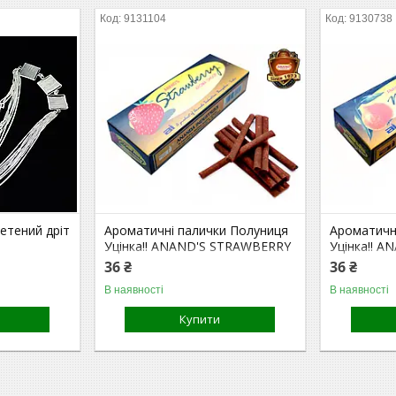
9131104
9130738
етений дріт
Ароматичні палички Полуниця
Ароматичн
Уцінка!! ANAND'S STRAWBERRY
Уцінка!! 
DHOOP
AROMA D
36 ₴
36 ₴
В наявності
В наявності
Купити