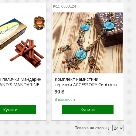
0800124
і палички Мандарин
Комплект намистини +
ANAND'S MANDARINE
сережки ACCESSORY Сині скла
HOOP
90 ₴
В наявності
Купити
Купити