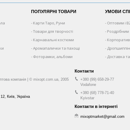
ПОПУЛЯРНІ ТОВАРИ
УМОВИ СП
ола
Карти Таро, Руни
Оптовим і B
Товари для творчості
Роздрібним
Карнавальні костюми
Корпоратив
ки
Аромапалички та пахощі
Дропшиппінг
и
Фоторамки, альбоми
Доставка та
ва компанія | © mixopt.com.ua, 2005
+380 (99) 658-29-77
Vodafone
+380 (68) 778-71-40
12, Київ, Україна
Kyivstar
mixoptmarket@gmail.com