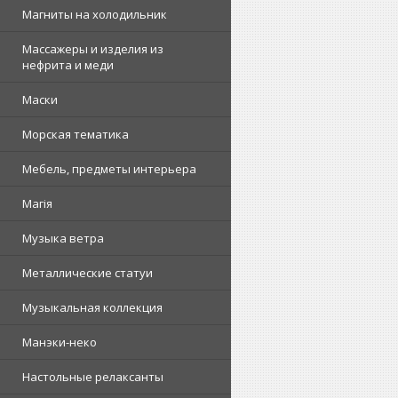
Магниты на холодильник
Массажеры и изделия из
нефрита и меди
Маски
Морская тематика
Мебель, предметы интерьера
Магія
Музыка ветра
Металлические статуи
Музыкальная коллекция
Манэки-неко
Настольные релаксанты