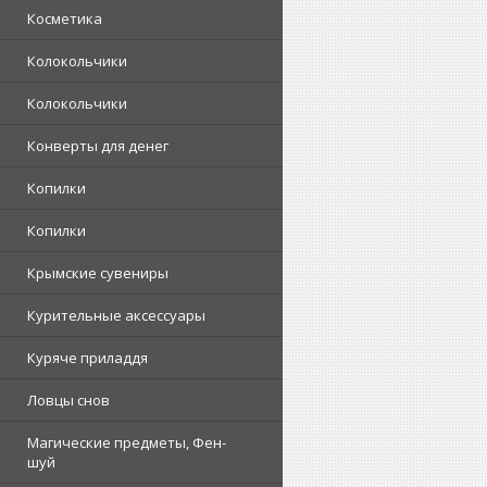
Косметика
Колокольчики
Колокольчики
Конверты для денег
Копилки
Копилки
Крымские сувениры
Курительные аксессуары
Куряче приладдя
Ловцы снов
Магические предметы, Фен-
шуй