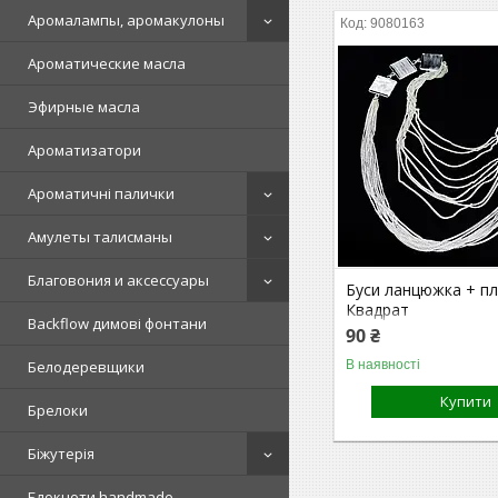
Аромалампы, аромакулоны
9080163
Ароматические масла
Эфирные масла
Ароматизатори
Ароматичні палички
Амулеты талисманы
Благовония и аксессуары
Буси ланцюжка + пл
Квадрат
Backflow димові фонтани
90 ₴
В наявності
Белодеревщики
Купити
Брелоки
Біжутерія
Блокноти handmade