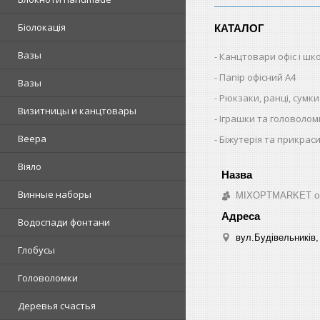
Біолокація
КАТАЛОГ
Вазы
Канцтовари офіс і шк
Папір офісний A4
Вазы
Рюкзаки, ранці, сумки
Визитницы и канцтовары
Іграшки та головолом
Веера
Біжутерія та прикрас
Віяло
Винные наборы
MIXOPTMARKET опто
Водоспади фонтани
вул.Будівельників, 
Глобусы
Головоломки
Деревья счастья