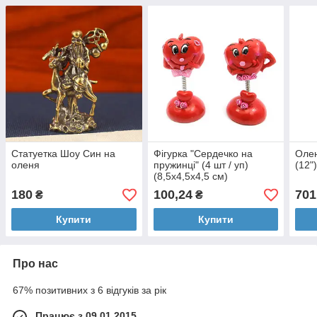
Статуетка Шоу Син на
Фігурка "Сердечко на
Олен
оленя
пружинці" (4 шт / уп)
(12"
(8,5х4,5х4,5 см)
180
100,24
701
₴
₴
Купити
Купити
Про нас
67% позитивних з 6 відгуків за рік
Працює з 09.01.2015