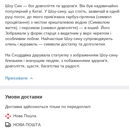
Шоу Син — бог довголіття та здоров'я. Він був надзвичайно
популярний у Китаї. У Шоу-сину, що стоїть, зазвичай в одній
руці посох, до якого прив'язана гарбуз-гірлянка (символ
процвітання) з чистою кришталевою водою (Символом
життя), і персиком (символ довголіття) — в інший. Його
Зображали у формі старця з видатним у верх черепом і
особливим лобом. Найчастіше Шоу-сину супроводжують
олень і журавель — символи достатку та долголетия.
На Сходідвіка дарувала статуетку з зображенням Шоу-сину
близьким і значущим людям, з побажаннями здоров'я,
довголіття, щастя, багатства та радості.
Приховати
Умови доставки
Доставка здійснюється тільки по передоплаті.
Нова Пошта
НОВА ПОШТА