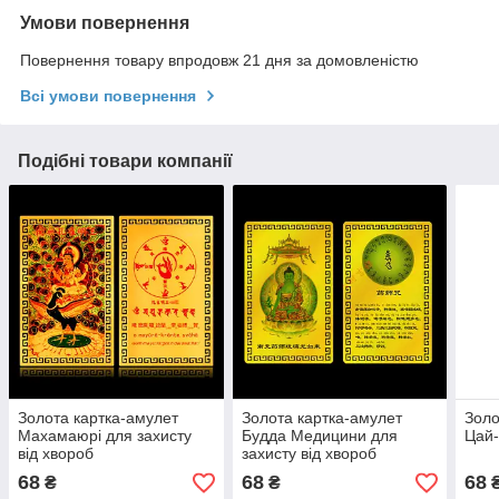
Умови повернення
Повернення товару впродовж 21 дня за домовленістю
Всі умови повернення
Подібні товари компанії
Золота картка-амулет
Золота картка-амулет
Золо
Махамаюрі для захисту
Будда Медицини для
Цай-
від хвороб
захисту від хвороб
68
68
68
₴
₴