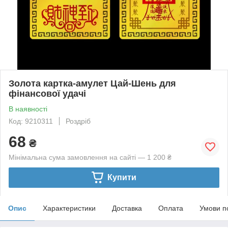
Золота картка-амулет Цай-Шень для
фінансової удачі
В наявності
Код: 9210311
Роздріб
68
₴
Мінімальна сума замовлення на сайті — 1 200 ₴
Купити
Опис
Характеристики
Доставка
Оплата
Умови п