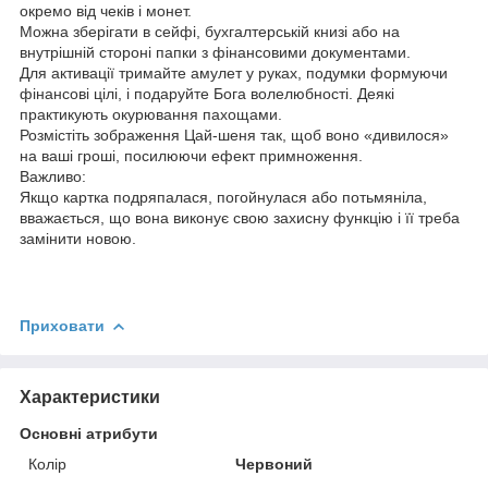
окремо від чеків і монет.
Можна зберігати в сейфі, бухгалтерській книзі або на
внутрішній стороні папки з фінансовими документами.
Для активації тримайте амулет у руках, подумки формуючи
фінансові цілі, і подаруйте Бога волелюбності. Деякі
практикують окурювання пахощами.
Розмістіть зображення Цай-шеня так, щоб воно «дивилося»
на ваші гроші, посилюючи ефект примноження.
Важливо:
Якщо картка подряпалася, погойнулася або потьмяніла,
вважається, що вона виконує свою захисну функцію і її треба
замінити новою.
Приховати
Характеристики
Основні атрибути
Колір
Червоний