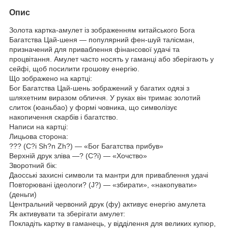
Опис
Золота картка-амулет із зображенням китайського Бога
Багатства Цай-шеня — популярний фен-шуй талісман,
призначений для приваблення фінансової удачі та
процвітання. Амулет часто носять у гаманці або зберігають у
сейфі, щоб посилити грошову енергію.
Що зображено на картці:
Бог Багатства Цай-шень зображений у багатих одязі з
шляхетним виразом обличчя. У руках він тримає золотий
слиток (юаньбао) у формі човника, що символізує
накопичення скарбів і багатство.
Написи на картці:
Лицьова сторона:
??? (C?i Sh?n Zh?) — «Бог Багатства прибув»
Верхній друк зліва —? (C?i) — «Хочство»
Зворотний бік:
Даосські захисні символи та мантри для приваблення удачі
Повторювані ідеологи? (J?) — «збирати», «накопувати»
(деньги)
Центральний червоний друк (фу) активує енергію амулета
Як активувати та зберігати амулет:
Покладіть картку в гаманець, у відділення для великих купюр,