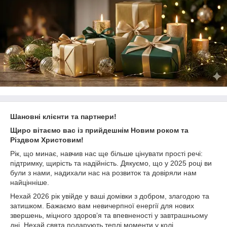
Шановні клієнти та партнери!
Щиро вітаємо вас із прийдешнім Новим роком та
Різдвом Христовим!
Рік, що минає, навчив нас ще більше цінувати прості речі:
підтримку, щирість та надійність. Дякуємо, що у 2025 році ви
були з нами, надихали нас на розвиток та довіряли нам
найцінніше.
Нехай 2026 рік увійде у ваші домівки з добром, злагодою та
затишком. Бажаємо вам невичерпної енергії для нових
звершень, міцного здоров’я та впевненості у завтрашньому
дні. Нехай свята подарують теплі моменти у колі