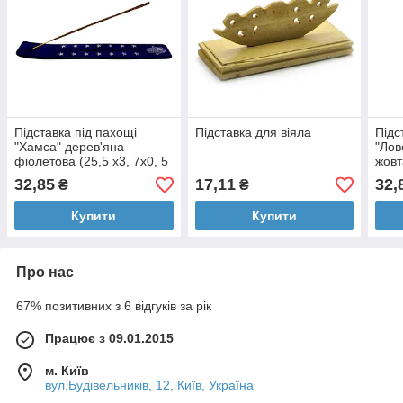
Підставка під пахощі
Підставка для віяла
Підс
"Хамса" дерев'яна
"Лов
фіолетова (25,5 х3, 7х0, 5
жовт
см)
32,85
17,11
32,
₴
₴
Купити
Купити
Про нас
67% позитивних з 6 відгуків за рік
Працює з 09.01.2015
м. Київ
вул.Будівельників, 12, Київ, Україна