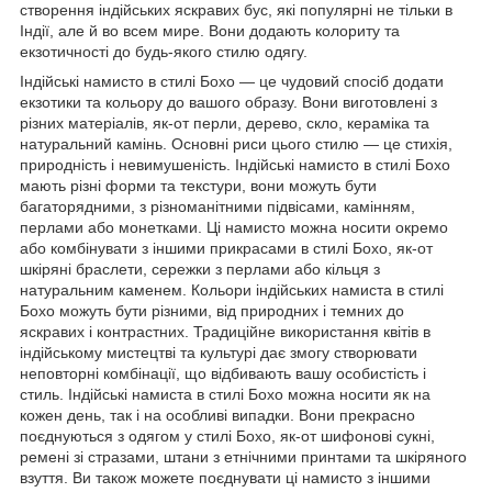
створення індійських яскравих бус, які популярні не тільки в
Індії, але й во всем мире. Вони додають колориту та
екзотичності до будь-якого стилю одягу.
Індійські намисто в стилі Бохо — це чудовий спосіб додати
екзотики та кольору до вашого образу.
Вони виготовлені з
різних матеріалів, як-от перли, дерево, скло, кераміка та
натуральний камінь.
Основні риси цього стилю — це стихія,
природність і невимушеність.
Індійські намисто в стилі Бохо
мають різні форми та текстури, вони можуть бути
багаторядними, з різноманітними підвісами, камінням,
перлами або монетками.
Ці намисто можна носити окремо
або комбінувати з іншими прикрасами в стилі Бохо, як-от
шкіряні браслети, сережки з перлами або кільця з
натуральним каменем.
Кольори індійських намиста в стилі
Бохо можуть бути різними, від природних і темних до
яскравих і контрастних.
Традиційне використання квітів в
індійському мистецтві та культурі дає змогу створювати
неповторні комбінації, що відбивають вашу особистість і
стиль.
Індійські намиста в стилі Бохо можна носити як на
кожен день, так і на особливі випадки.
Вони прекрасно
поєднуються з одягом у стилі Бохо, як-от шифонові сукні,
ремені зі стразами, штани з етнічними принтами та шкіряного
взуття.
Ви також можете поєднувати ці намисто з іншими