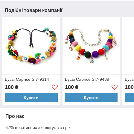
Подібні товари компанії
Бусы Caprice SI7-9314
Бусы Caprice SI7-9489
Бусы
180
180
180
₴
₴
Купити
Купити
Про нас
67% позитивних з 6 відгуків за рік