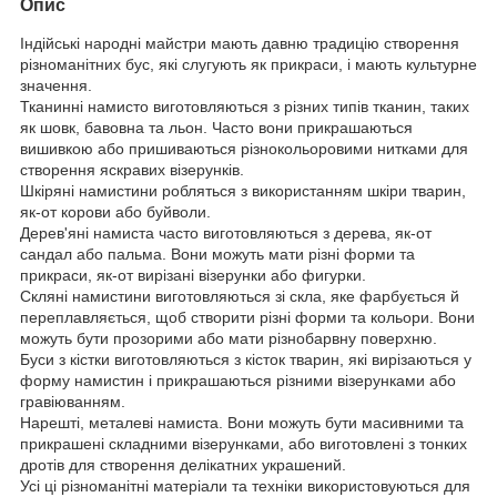
Опис
Індійські народні майстри мають давню традицію створення
різноманітних бус, які слугують як прикраси, і мають культурне
значення.
Тканинні намисто виготовляються з різних типів тканин, таких
як шовк, бавовна та льон. Часто вони прикрашаються
вишивкою або пришиваються різнокольоровими нитками для
створення яскравих візерунків.
Шкіряні намистини робляться з використанням шкіри тварин,
як-от корови або буйволи.
Дерев'яні намиста часто виготовляються з дерева, як-от
сандал або пальма. Вони можуть мати різні форми та
прикраси, як-от вирізані візерунки або фигурки.
Скляні намистини виготовляються зі скла, яке фарбується й
переплавляється, щоб створити різні форми та кольори. Вони
можуть бути прозорими або мати різнобарвну поверхню.
Буси з кістки виготовляються з кісток тварин, які вирізаються у
форму намистин і прикрашаються різними візерунками або
гравіюванням.
Нарешті, металеві намиста. Вони можуть бути масивними та
прикрашені складними візерунками, або виготовлені з тонких
дротів для створення делікатних украшений.
Усі ці різноманітні матеріали та техніки використовуються для