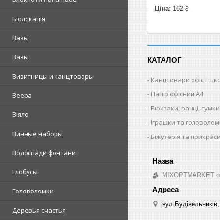
Ціна:
162 ₴
Біолокація
Вазы
Вазы
КАТАЛОГ
Визитницы и канцтовары
Канцтовари офіс і шк
Папір офісний A4
Веера
Рюкзаки, ранці, сумки
Віяло
Іграшки та головолом
Винные наборы
Біжутерія та прикрас
Водоспади фонтани
Глобусы
MIXOPTMARKET опто
Головоломки
вул.Будівельників, 
Деревья счастья