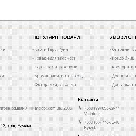
ПОПУЛЯРНІ ТОВАРИ
УМОВИ СП
ола
Карти Таро, Руни
Оптовим і B
Товари для творчості
Роздрібним
Карнавальні костюми
Корпоратив
ки
Аромапалички та пахощі
Дропшиппінг
и
Фоторамки, альбоми
Доставка та
ва компанія | © mixopt.com.ua, 2005
+380 (99) 658-29-77
Vodafone
+380 (68) 778-71-40
12, Київ, Україна
Kyivstar