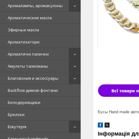
Аромалампы, аромакулоны
Ароматические масла
Эфирные масла
Ароматизатори
Ароматичні палички
Амулеты талисманы
Благовония и аксессуары
Backflow димові фонтани
Белодеревщики
Бусы Hand made авто
Брелоки
Біжутерія
Інформація дл
Блокноти handmade