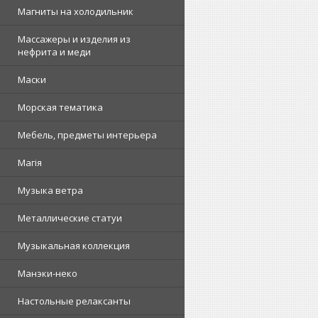
Магниты на холодильник
Массажеры и изделия из
нефрита и меди
Маски
Морская тематика
Мебель, предметы интерьера
Магія
Музыка ветра
Металлические статуи
Музыкальная коллекция
Манэки-неко
Настольные релаксанты