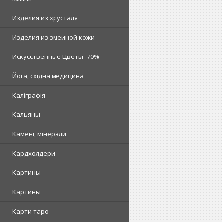
Изделия из хрусталя
Изделия из змеиной кожи
Искусственные Цветы -70%
Йога, східна медицина
Каліграфія
Кальяны
Камені, мінерали
Кардхолдери
Картины
Картины
Карти таро