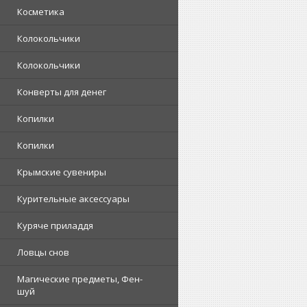
Косметика
Колокольчики
Колокольчики
Конверты для денег
Копилки
Копилки
Крымские сувениры
Курительные аксессуары
Куряче приладдя
Ловцы снов
Магические предметы, Фен-
шуй