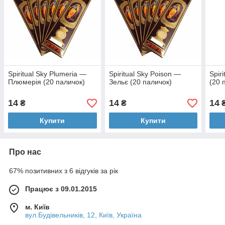
Spiritual Sky Plumeria —
Spiritual Sky Poison —
Spir
Плюмерія (20 паличок)
Зельє (20 паличок)
(20 
14
14
14
₴
₴
Купити
Купити
Про нас
67% позитивних з 6 відгуків за рік
Працює з 09.01.2015
м. Київ
вул.Будівельників, 12, Київ, Україна