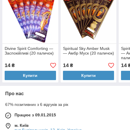
Divine Spirit Comforting —
Spiritual Sky Amber Musk
Spir
Заспокійливі (20 паличок)
— Амбр Муск (20 паличок)
— Ан
пали
14
14
14
₴
₴
Купити
Купити
Про нас
67% позитивних з 6 відгуків за рік
Працює з 09.01.2015
м. Київ