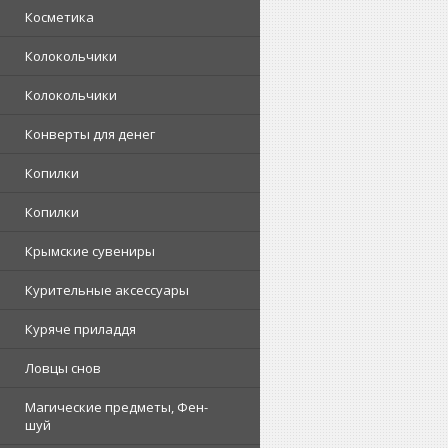
Косметика
Колокольчики
Колокольчики
Конверты для денег
Копилки
Копилки
Крымские сувениры
Курительные аксессуары
Куряче приладдя
Ловцы снов
Магические предметы, Фен-
шуй