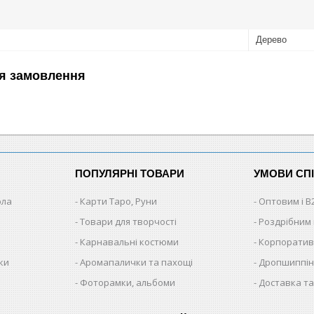
Дерево
я замовлення
ПОПУЛЯРНІ ТОВАРИ
УМОВИ СП
ола
Карти Таро, Руни
Оптовим і B
Товари для творчості
Роздрібним
Карнавальні костюми
Корпоратив
ки
Аромапалички та пахощі
Дропшиппінг
и
Фоторамки, альбоми
Доставка та