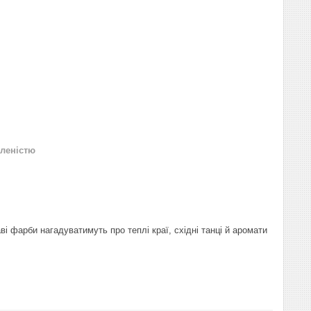
леністю
 фарби нагадуватимуть про теплі краї, східні танці й аромати