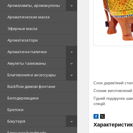
Аромалампы, аромакулоны
Ароматические масла
Эфирные масла
Ароматизатори
Ароматичні палички
Амулеты талисманы
Благовония и аксессуары
Слон дерев'яний стил
Backflow димові фонтани
Слоник виготовлений 
Белодеревщики
Гідний подарунок шан
спецій.
Брелоки
Біжутерія
Характеристик
Блокноти handmade