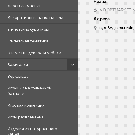
Деревья счастья
MIXOPTMARKET опто
Декоративные наполнители
вул.Будівельників, 
Египетские сувениры
Египетская тематика
Элементы декора и мебели
Зажигалки
Зеркальца
Игрушки на солнечной
батарее
Игровая коллекция
Игры развлечения
Изделия из натурального
камня