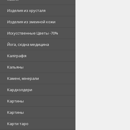
Изделия из хрусталя
Изделия из змеиной кожи
Искусственные Цветы -70%
Йога, східна медицина
Каліграфія
Кальяны
Камені, мінерали
Кардхолдери
Картины
Картины
Карти таро