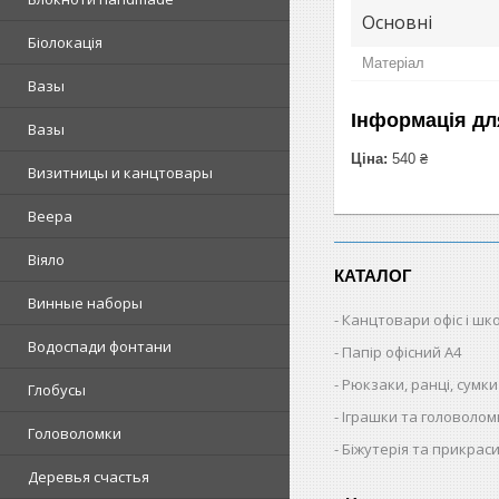
Основні
Біолокація
Матеріал
Вазы
Інформація дл
Вазы
Ціна:
540 ₴
Визитницы и канцтовары
Веера
Віяло
КАТАЛОГ
Винные наборы
Канцтовари офіс і шк
Водоспади фонтани
Папір офісний A4
Рюкзаки, ранці, сумки
Глобусы
Іграшки та головолом
Головоломки
Біжутерія та прикрас
Деревья счастья