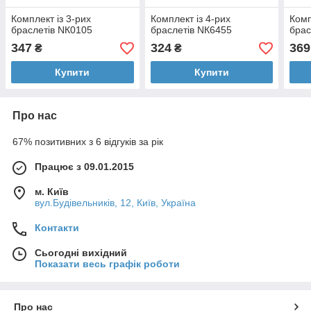
Комплект із 3-рих
Комплект із 4-рих
Комп
браслетів NК0105
браслетів NК6455
брас
347
324
369
₴
₴
Купити
Купити
Про нас
67% позитивних з 6 відгуків за рік
Працює з 09.01.2015
м. Київ
вул.Будівельників, 12, Київ, Україна
Контакти
Сьогодні вихідний
Показати весь графік роботи
Про нас