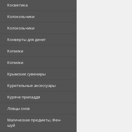
Косметика
Колокольчики
Колокольчики
Конверты для денег
Копилки
Копилки
Крымские сувениры
Курительные аксессуары
Куряче приладдя
Ловцы снов
Магические предметы, Фен-
шуй