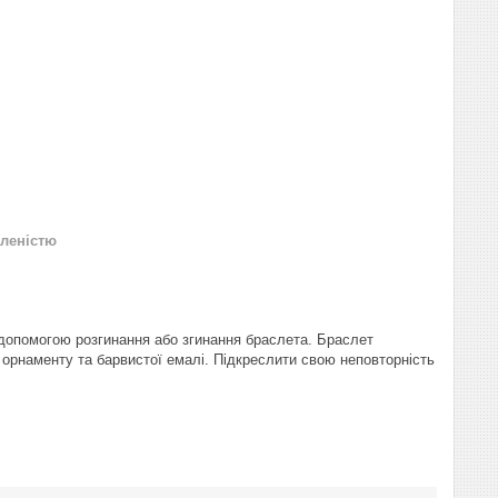
леністю
а допомогою розгинання або згинання браслета. Браслет
о орнаменту та барвистої емалі. Підкреслити свою неповторність