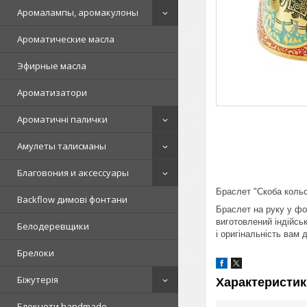
Аромалампы, аромакулоны
Ароматические масла
Эфирные масла
Ароматизатори
Ароматичні палички
Амулеты талисманы
Благовония и аксессуары
Браслет "Скоба кольо
Backflow димові фонтани
Браслет на руку у фо
виготовлений індійсь
Белодеревщики
і оригінальність вам 
Брелоки
Біжутерія
Характеристик
Блокноти handmade