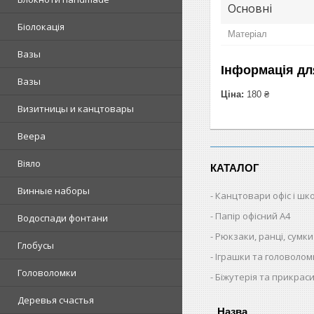
Основні
Біолокація
Матеріал
Вазы
Інформація дл
Вазы
Ціна:
180 ₴
Визитницы и канцтовары
Веера
Віяло
КАТАЛОГ
Винные наборы
Канцтовари офіс і шк
Папір офісний A4
Водоспади фонтани
Рюкзаки, ранці, сумки
Глобусы
Іграшки та головолом
Головоломки
Біжутерія та прикрас
Деревья счастья