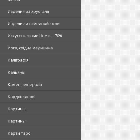
Изделия из хрусталя
Изделия из змеиной кожи
Искусственные Цветы -70%
Йога, східна медицина
Каліграфія
Кальяны
Камені, мінерали
Кардхолдери
Картины
Картины
Карти таро