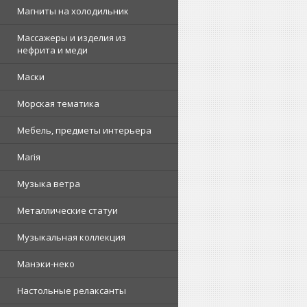
Магниты на холодильник
Массажеры и изделия из
нефрита и меди
Маски
Морская тематика
Мебель, предметы интерьера
Магія
Музыка ветра
Металлические статуи
Музыкальная коллекция
Манэки-неко
Настольные релаксанты