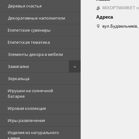
Деревья счастья
MIXOPTMARKET опто
Декоративные наполнители
вул.Будівельників, 
Египетские сувениры
Египетская тематика
Элементы декора и мебели
Зажигалки
Зеркальца
Игрушки на солнечной
батарее
Игровая коллекция
Игры развлечения
Изделия из натурального
камня