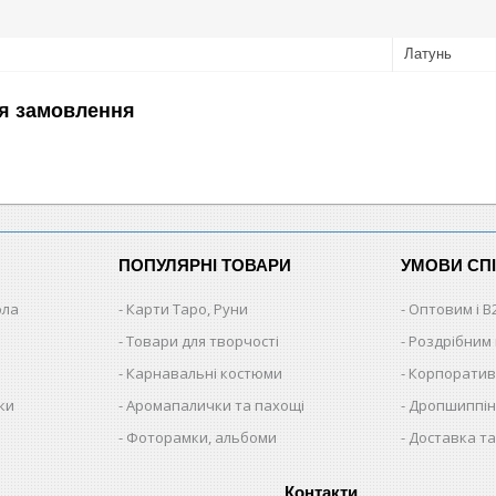
Латунь
я замовлення
ПОПУЛЯРНІ ТОВАРИ
УМОВИ СП
ола
Карти Таро, Руни
Оптовим і B
Товари для творчості
Роздрібним
Карнавальні костюми
Корпоратив
ки
Аромапалички та пахощі
Дропшиппінг
и
Фоторамки, альбоми
Доставка та