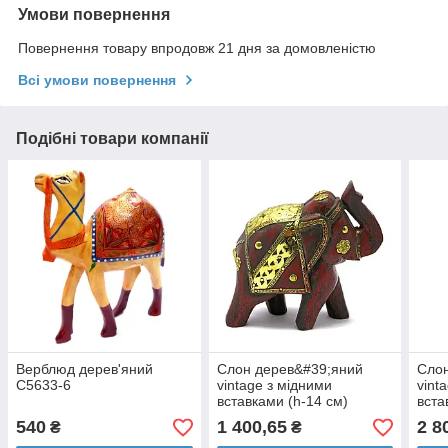
Умови повернення
Повернення товару впродовж 21 дня за домовленістю
Всі умови повернення
Подібні товари компанії
Верблюд дерев'яний
Слон дерев&#39;яний
Слон
С5633-6
vintage з мідними
vint
вставками (h-14 см)
вста
540
1 400,65
2 8
₴
₴