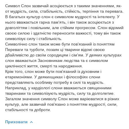
Символ Слон зазвичай асоціюється з такими значеннями, як-
от мудрість, сила, стабільність, стійкість, терпіння та перевага.
В багатьох культур слон є символом мудрості та інтелекту. У
нього вважається гарна пам'ять, і він також асоціюється з
довголіттям і повільним, але стійким прогресом. Слон відомий
своєю силою і здатністю переносити важкості, тому він також
символізує силу і стабільність.
Символічно слон також може бути пов'язаний із поняттям
Переваги та турботи, позаяк ці тварини відомі своєю
дбайливістю до своїм сородицям і сім'ям. У деяких культурах
слон вважається Засновникам людства та є символом
циклічності життя, смерті та народження.
Крім того, слон може бути пов'язаний із духовним і
етаремоніями. У деякихщиках і філософіях слони
представляють особливу потребу в силі та мудрість.
Наприклад, у кардіологі слони вважаються священними
тваринами та символізують мудрість, силу та долголетие.
Загалом значення символу Слон може варіюватися в різних
культур, але зазвичай пов'язано з поняттям мудрості, сили,
стабільності та доброти.
Приховати