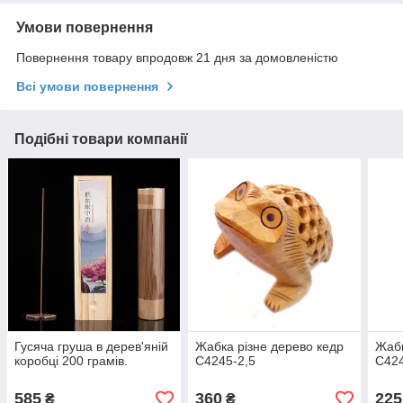
Умови повернення
Повернення товару впродовж 21 дня за домовленістю
Всі умови повернення
Подібні товари компанії
Гусяча груша в дерев'яній
Жабка різне дерево кедр
Жабк
коробці 200 грамів.
С4245-2,5
С42
585
360
225
₴
₴