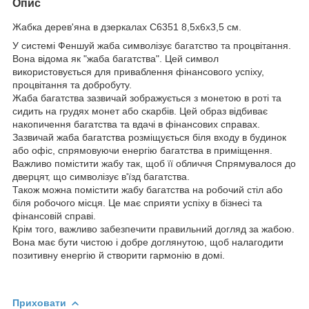
Опис
Жабка дерев'яна в дзеркалах С6351 8,5х6х3,5 см.
У системі Феншуй жаба символізує багатство та процвітання.
Вона відома як "жаба багатства". Цей символ
використовується для приваблення фінансового успіху,
процвітання та добробуту.
Жаба багатства зазвичай зображується з монетою в роті та
сидить на грудях монет або скарбів. Цей образ відбиває
накопичення багатства та вдачі в фінансових справах.
Зазвичай жаба багатства розміщується біля входу в будинок
або офіс, спрямовуючи енергію багатства в приміщення.
Важливо помістити жабу так, щоб її обличчя Спрямувалося до
дверцят, що символізує в'їзд багатства.
Також можна помістити жабу багатства на робочий стіл або
біля робочого місця. Це має сприяти успіху в бізнесі та
фінансовій справі.
Крім того, важливо забезпечити правильний догляд за жабою.
Вона має бути чистою і добре доглянутою, щоб налагодити
позитивну енергію й створити гармонію в домі.
Приховати