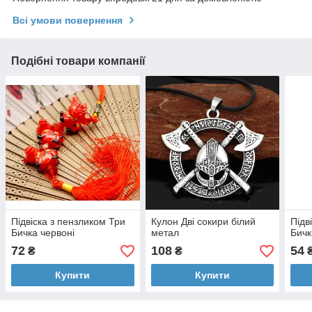
Всі умови повернення
Подібні товари компанії
Підвіска з пензликом Три
Кулон Дві сокири білий
Підв
Бичка червоні
метал
Бичк
72
108
54
₴
₴
Купити
Купити