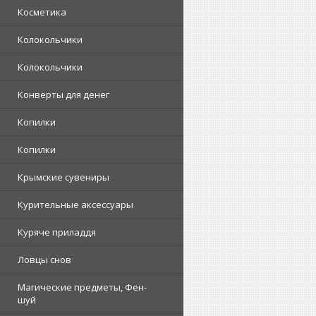
Косметика
Колокольчики
Колокольчики
Конверты для денег
Копилки
Копилки
Крымские сувениры
Курительные аксессуары
Куряче приладдя
Ловцы снов
Магические предметы, Фен-
шуй