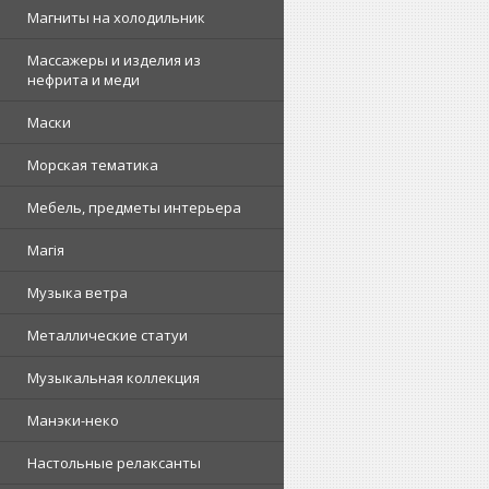
Магниты на холодильник
Массажеры и изделия из
нефрита и меди
Маски
Морская тематика
Мебель, предметы интерьера
Магія
Музыка ветра
Металлические статуи
Музыкальная коллекция
Манэки-неко
Настольные релаксанты