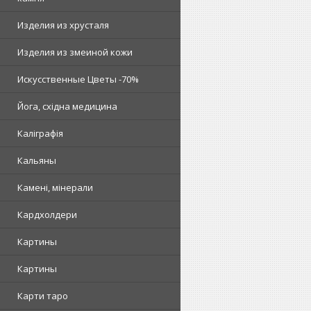
Изделия из хрусталя
Изделия из змеиной кожи
Искусственные Цветы -70%
Йога, східна медицина
Каліграфія
Кальяны
Камені, мінерали
Кардхолдери
Картины
Картины
Карти таро