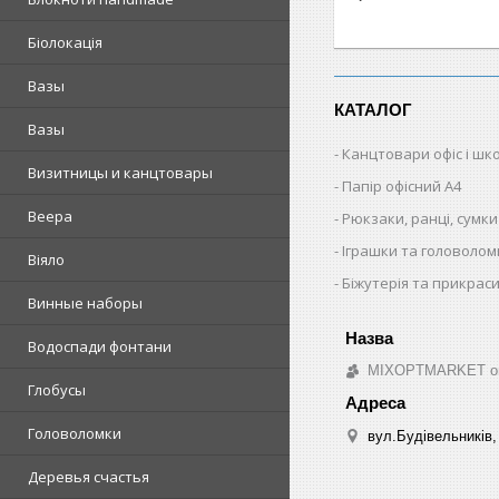
Біолокація
Вазы
КАТАЛОГ
Вазы
Канцтовари офіс і шк
Визитницы и канцтовары
Папір офісний A4
Веера
Рюкзаки, ранці, сумки
Іграшки та головолом
Віяло
Біжутерія та прикрас
Винные наборы
Водоспади фонтани
MIXOPTMARKET опто
Глобусы
Головоломки
вул.Будівельників, 
Деревья счастья