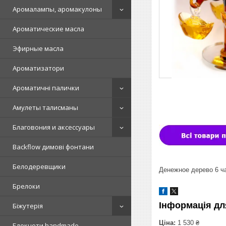
Аромалампы, аромакулоны
Ароматические масла
Эфирные масла
Ароматизатори
Ароматичні палички
Амулеты талисманы
Благовония и аксессуары
Backflow димові фонтани
Белодеревщики
Денежное дерево 6 ч
Брелоки
Інформація дл
Біжутерія
Ціна:
1 530 ₴
Блокноти handmade