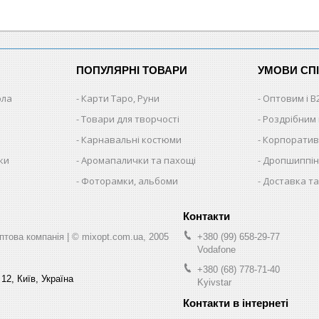
ПОПУЛЯРНІ ТОВАРИ
УМОВИ СП
ола
Карти Таро, Руни
Оптовим і B
Товари для творчості
Роздрібним
Карнавальні костюми
Корпоратив
ки
Аромапалички та пахощі
Дропшиппінг
и
Фоторамки, альбоми
Доставка та
ва компанія | © mixopt.com.ua, 2005
+380 (99) 658-29-77
Vodafone
+380 (68) 778-71-40
12, Київ, Україна
Kyivstar