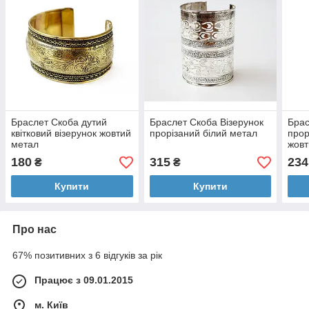
Браслет Скоба дутий
Браслет Скоба Візерунок
Брас
квітковий візерунок жовтий
прорізаний білий метал
прор
метал
жовт
180
315
234
₴
₴
Купити
Купити
Про нас
67% позитивних з 6 відгуків за рік
Працює з 09.01.2015
м. Київ