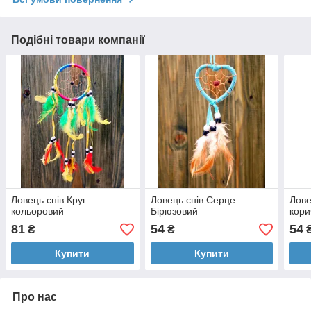
Подібні товари компанії
Ловець снів Круг
Ловець снів Серце
Лове
кольоровий
Бірюзовий
кори
81
54
54
₴
₴
Купити
Купити
Про нас