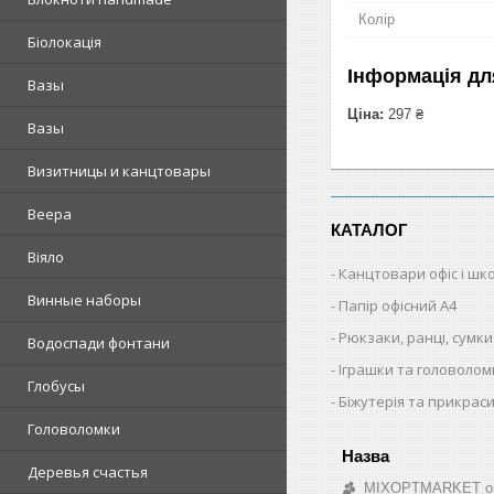
Колір
Біолокація
Інформація дл
Вазы
Ціна:
297 ₴
Вазы
Визитницы и канцтовары
Веера
КАТАЛОГ
Віяло
Канцтовари офіс і шк
Винные наборы
Папір офісний A4
Рюкзаки, ранці, сумки
Водоспади фонтани
Іграшки та головолом
Глобусы
Біжутерія та прикрас
Головоломки
Деревья счастья
MIXOPTMARKET опто