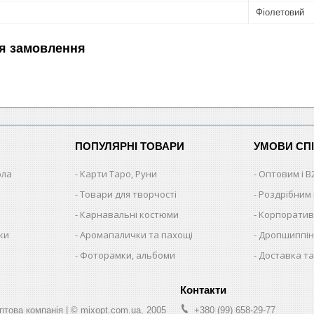
Фіолетовий
я замовлення
ПОПУЛЯРНІ ТОВАРИ
УМОВИ СП
ола
Карти Таро, Руни
Оптовим і B
Товари для творчості
Роздрібним
Карнавальні костюми
Корпоратив
ки
Аромапалички та пахощі
Дропшиппінг
и
Фоторамки, альбоми
Доставка та
ва компанія | © mixopt.com.ua, 2005
+380 (99) 658-29-77