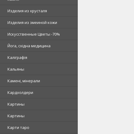
Изделия из хрусталя
Изделия из змеиной кожи
Искусственные Цветы -70%
Йога, східна медицина
Каліграфія
Кальяны
Камені, мінерали
Кардхолдери
Картины
Картины
Карти таро