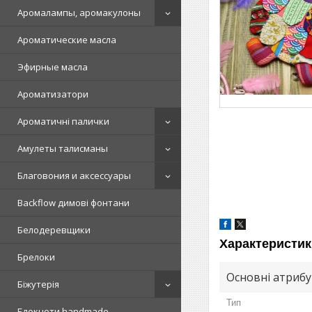
Аромалампы, аромакулоны
Ароматические масла
Эфирные масла
Ароматизатори
Ароматичні палички
Амулеты талисманы
Благовония и аксессуары
Backflow димові фонтани
Белодеревщики
Характеристик
Брелоки
Основні атриб
Біжутерія
Тип
Блокноти handmade