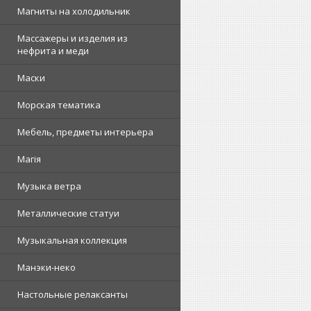
Магниты на холодильник
Массажеры и изделия из
нефрита и меди
Маски
Морская тематика
Мебель, предметы интерьера
Магія
Музыка ветра
Металлические статуи
Музыкальная коллекция
Манэки-неко
Настольные релаксанты