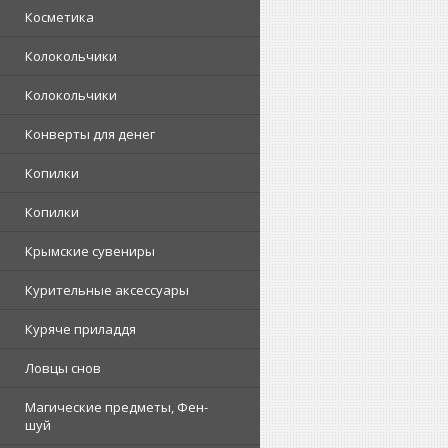
Косметика
Колокольчики
Колокольчики
Конверты для денег
Копилки
Копилки
Крымские сувениры
Курительные аксессуары
Куряче приладдя
Ловцы снов
Магические предметы, Фен-
шуй