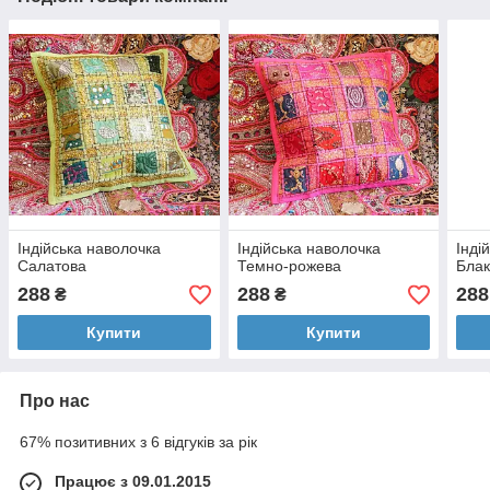
Індійська наволочка
Індійська наволочка
Інді
Салатова
Темно-рожева
Блак
288
288
288
₴
₴
Купити
Купити
Про нас
67% позитивних з 6 відгуків за рік
Працює з 09.01.2015