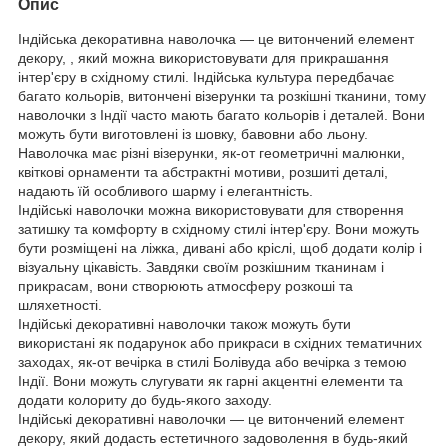
Опис
Індійська декоративна наволочка — це витончений елемент
декору, , який можна використовувати для прикрашання
інтер'єру в східному стилі. Індійська культура передбачає
багато кольорів, витончені візерунки та розкішні тканини, тому
наволочки з Індії часто мають багато кольорів і деталей. Вони
можуть бути виготовлені із шовку, бавовни або льону.
Наволочка має різні візерунки, як-от геометричні малюнки,
квіткові орнаменти та абстрактні мотиви, розшиті деталі,
надають їй особливого шарму і елегантність.
Індійські наволочки можна використовувати для створення
затишку та комфорту в східному стилі інтер'єру. Вони можуть
бути розміщені на ліжка, дивані або кріслі, щоб додати колір і
візуальну цікавість. Завдяки своїм розкішним тканинам і
прикрасам, вони створюють атмосферу розкоші та
шляхетності.
Індійські декоративні наволочки також можуть бути
використані як подарунок або прикраси в східних тематичних
заходах, як-от вечірка в стилі Болівуда або вечірка з темою
Індії. Вони можуть слугувати як гарні акцентні елементи та
додати колориту до будь-якого заходу.
Індійські декоративні наволочки — це витончений елемент
декору, який додасть естетичного задоволення в будь-який