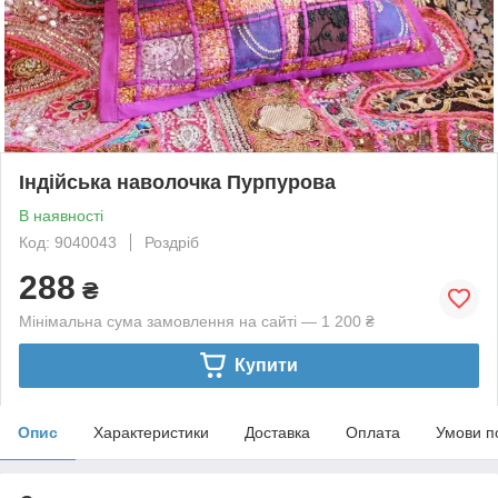
Індійська наволочка Пурпурова
В наявності
Код: 9040043
Роздріб
288
₴
Мінімальна сума замовлення на сайті — 1 200 ₴
Купити
Опис
Характеристики
Доставка
Оплата
Умови п