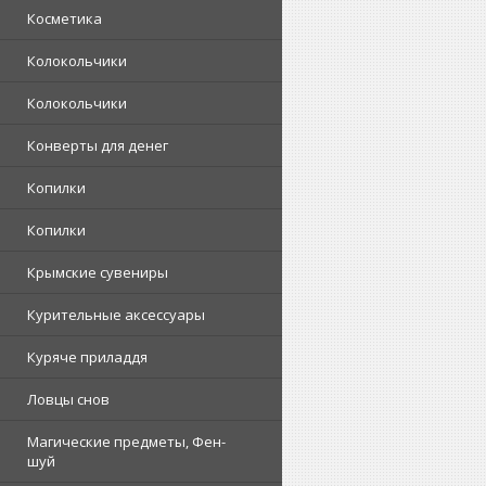
Косметика
Колокольчики
Колокольчики
Конверты для денег
Копилки
Копилки
Крымские сувениры
Курительные аксессуары
Куряче приладдя
Ловцы снов
Магические предметы, Фен-
шуй