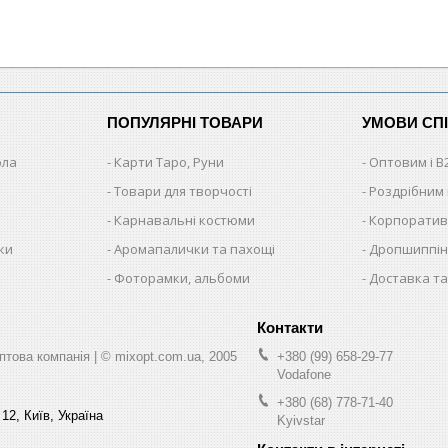
ПОПУЛЯРНІ ТОВАРИ
УМОВИ СП
ола
Карти Таро, Руни
Оптовим і B
Товари для творчості
Роздрібним
Карнавальні костюми
Корпоратив
ки
Аромапалички та пахощі
Дропшиппінг
и
Фоторамки, альбоми
Доставка та
ва компанія | © mixopt.com.ua, 2005
+380 (99) 658-29-77
Vodafone
+380 (68) 778-71-40
12, Київ, Україна
Kyivstar