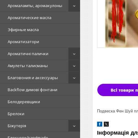
Аромалампы, аромакулоны
Ароматические масла
Эфирные масла
Ароматизатори
Ароматичні палички
Амулеты талисманы
Благовония и аксессуары
Backflow димові фонтани
Белодеревщики
Подвеска Фен Шуй пл
Брелоки
Біжутерія
Інформація дл
Блокноти handmade