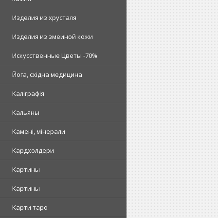
Изделия из хрусталя
Изделия из змеиной кожи
Искусственные Цветы -70%
Йога, східна медицина
Каліграфія
Кальяны
Камені, мінерали
Кардхолдери
Картины
Картины
Карти таро