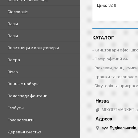
Ціна:
32 ₴
Біолокація
Вазы
Вазы
КАТАЛОГ
Визитницы и канцтовары
Канцтовари офіс і шк
Папір офісний A4
Веера
Рюкзаки, ранці, сумки
Віяло
Іграшки та головолом
Винные наборы
Біжутерія та прикрас
Водоспади фонтани
Глобусы
MIXOPTMARKET опто
Головоломки
вул.Будівельників, 
Деревья счастья