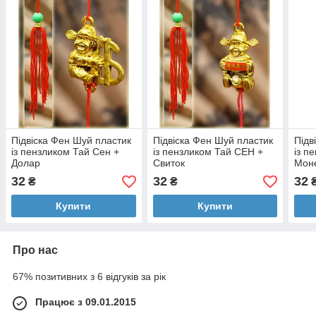
Підвіска Фен Шуй пластик
Підвіска Фен Шуй пластик
Підв
із пензликом Тай Сен +
із пензликом Тай СЕН +
із п
Долар
Свиток
Мон
32
32
32
₴
₴
Купити
Купити
Про нас
67% позитивних з 6 відгуків за рік
Працює з 09.01.2015