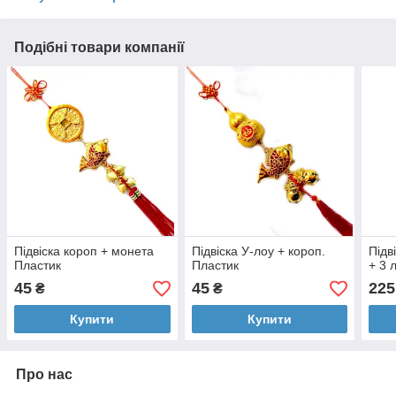
Подібні товари компанії
Підвіска короп + монета
Підвіска У-лоу + короп.
Підв
Пластик
Пластик
+ 3 
45
45
225
₴
₴
Купити
Купити
Про нас