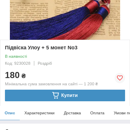
Підвіска Улоу + 5 монет No3
В наявності
Код: 9230028
Роздріб
180
₴
Мінімальна сума замовлення на сайті — 1 200 ₴
Купити
Опис
Характеристики
Доставка
Оплата
Умови п