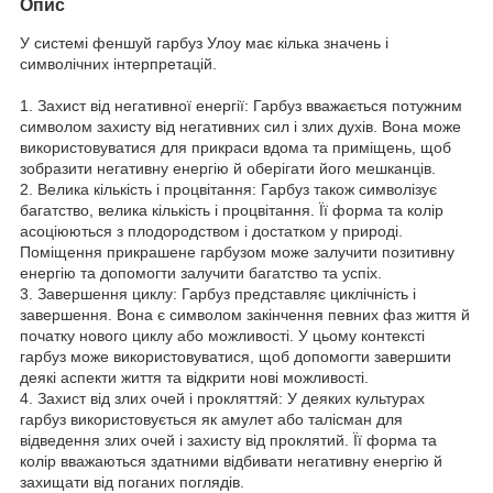
Опис
У системі феншуй гарбуз Улоу має кілька значень і
символічних інтерпретацій.
1. Захист від негативної енергії: Гарбуз вважається потужним
символом захисту від негативних сил і злих духів. Вона може
використовуватися для прикраси вдома та приміщень, щоб
зобразити негативну енергію й оберігати його мешканців.
2. Велика кількість і процвітання: Гарбуз також символізує
багатство, велика кількість і процвітання. Її форма та колір
асоціюються з плодородством і достатком у природі.
Поміщення прикрашене гарбузом може залучити позитивну
енергію та допомогти залучити багатство та успіх.
3. Завершення циклу: Гарбуз представляє циклічність і
завершення. Вона є символом закінчення певних фаз життя й
початку нового циклу або можливості. У цьому контексті
гарбуз може використовуватися, щоб допомогти завершити
деякі аспекти життя та відкрити нові можливості.
4. Захист від злих очей і прокляттяй: У деяких культурах
гарбуз використовується як амулет або талісман для
відведення злих очей і захисту від проклятий. Її форма та
колір вважаються здатними відбивати негативну енергію й
захищати від поганих поглядів.