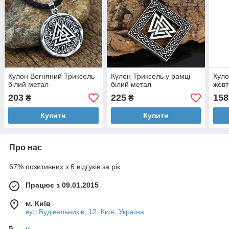
Кулон Вогняний Триксель
Кулон Триксель у рамці
Куло
білий метал
білий метал
жовт
203
225
158
₴
₴
Купити
Купити
Про нас
67% позитивних з 6 відгуків за рік
Працює з 09.01.2015
м. Київ
вул.Будівельників, 12, Київ, Україна