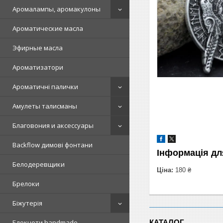
Аромалампы, аромакулоны
Ароматические масла
Эфирные масла
Ароматизатори
Ароматичні палички
Амулеты талисманы
Благовония и аксессуары
Backflow димові фонтани
Інформація дл
Белодеревщики
Ціна:
180 ₴
Брелоки
Біжутерія
КАТАЛОГ
Блокноти handmade