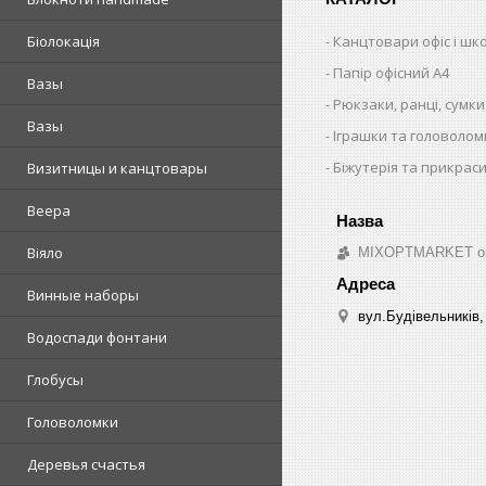
Канцтовари офіс і шк
Біолокація
Папір офісний A4
Вазы
Рюкзаки, ранці, сумки
Вазы
Іграшки та головолом
Біжутерія та прикрас
Визитницы и канцтовары
Веера
Віяло
MIXOPTMARKET опто
Винные наборы
вул.Будівельників, 
Водоспади фонтани
Глобусы
Головоломки
Деревья счастья