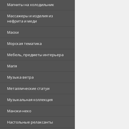
Магниты на холодильник
Массажеры и изделия из
нефрита и меди
Маски
Морская тематика
Мебель, предметы интерьера
Магія
Музыка ветра
Металлические статуи
Музыкальная коллекция
Манэки-неко
Настольные релаксанты