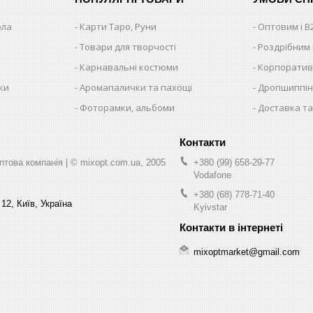
ола
Карти Таро, Руни
Оптовим і B
Товари для творчості
Роздрібним
Карнавальні костюми
Корпоратив
ки
Аромапалички та пахощі
Дропшиппінг
и
Фоторамки, альбоми
Доставка та
ва компанія | © mixopt.com.ua, 2005
+380 (99) 658-29-77
Vodafone
+380 (68) 778-71-40
12, Київ, Україна
Kyivstar
mixoptmarket@gmail.com