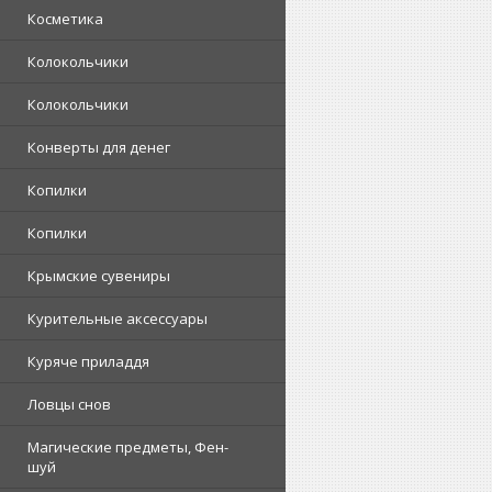
Косметика
Колокольчики
Колокольчики
Конверты для денег
Копилки
Копилки
Крымские сувениры
Курительные аксессуары
Куряче приладдя
Ловцы снов
Магические предметы, Фен-
шуй