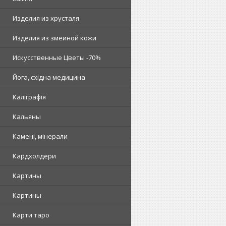
Изделия из хрусталя
Изделия из змеиной кожи
Искусственные Цветы -70%
Йога, східна медицина
Каліграфія
Кальяны
Камені, мінерали
Кардхолдери
Картины
Картины
Карти таро