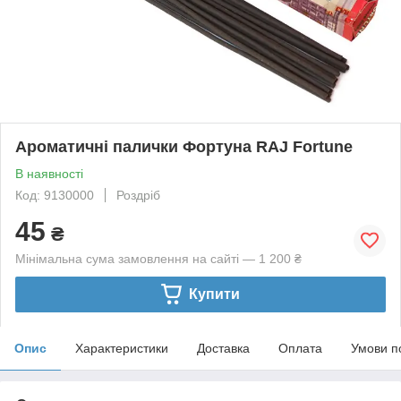
Ароматичні палички Фортуна RAJ Fortune
В наявності
Код: 9130000
Роздріб
45
₴
Мінімальна сума замовлення на сайті — 1 200 ₴
Купити
Опис
Характеристики
Доставка
Оплата
Умови п