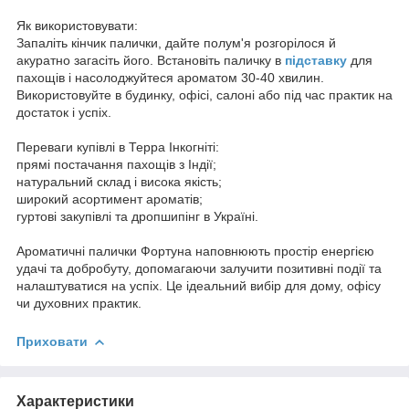
Як використовувати:
Запаліть кінчик палички, дайте полум'я розгорілося й
акуратно загасіть його. Встановіть паличку в
підставку
для
пахощів і насолоджуйтеся ароматом 30-40 хвилин.
Використовуйте в будинку, офісі, салоні або під час практик на
достаток і успіх.
Переваги купівлі в Терра Інкогніті:
прямі постачання пахощів з Індії;
натуральний склад і висока якість;
широкий асортимент ароматів;
гуртові закупівлі та дропшипінг в Україні.
Ароматичні палички Фортуна наповнюють простір енергією
удачі та добробуту, допомагаючи залучити позитивні події та
налаштуватися на успіх. Це ідеальний вибір для дому, офісу
чи духовних практик.
Приховати
Характеристики