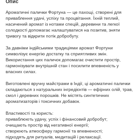
Опис
Ароматичні палички Фортуна — це пахощі, створені для
приваблення удачі, успіху та процвітання. Їхній теплий,
насичений аромат із нотами спецій, деревини та легкої
солодкості допомагає налаштуватися на позитив, зняти
тривогу та відкрити потік добробуту.
За давніми індійськими традиціями аромат Фортуни
символізує енергію достатку та сприятливих змін.
Використання цих паличок допомагає очистити простір,
гармонізувати внутрішній стан і посилити впевненість у
власних силах.
Виготовлені вручну майстрами в Індії, ці ароматичні палички
складаються з натуральних інгредієнтів — ефірних олій, трав,
смол і деревних порошків. Не містять синтетичних
ароматизаторів і токсичних добавок.
Властивості та користь:
приваблюють удачу, успіх і фінансовий добробут;
очищають простір від негативної енергії;
створюють атмосферу гармонії та впевненості;
підходять для ритуалів, медитацій і релаксації.