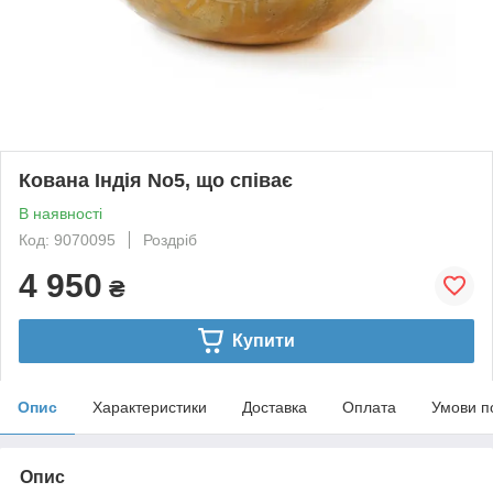
Кована Індія No5, що співає
В наявності
Код: 9070095
Роздріб
4 950
₴
Купити
Опис
Характеристики
Доставка
Оплата
Умови п
Опис