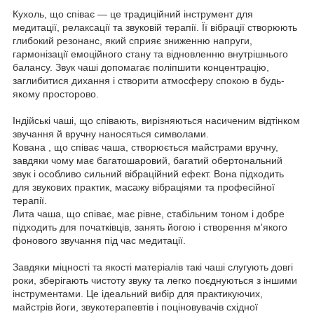
Кухоль, що співає — це традиційний інструмент для
медитації, релаксації та звуковій терапії. Її вібрації створюють
глибокий резонанс, який сприяє зниженню напруги,
гармонізації емоційного стану та відновленню внутрішнього
балансу. Звук чаші допомагає поліпшити концентрацію,
заглибитися дихання і створити атмосферу спокою в будь-
якому просторово.
Індійські чаші, що співають, вирізняються насиченим відтінком
звучання й вручну наносяться символами.
Кована , що співає чаша, створюється майстрами вручну,
завдяки чому має багатошаровий, багатий обертональний
звук і особливо сильний вібраційний ефект. Вона підходить
для звукових практик, масажу вібраціями та професійної
терапії.
Лита чаша, що співає, має рівне, стабільним тоном і добре
підходить для початківців, занять йогою і створення м'якого
фонового звучання під час медитації.
Завдяки міцності та якості матеріалів такі чаші слугують довгі
роки, зберігають чистоту звуку та легко поєднуються з іншими
інструментами. Це ідеальний вибір для практикуючих,
майстрів йоги, звукотерапевтів і поціновувачів східної