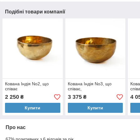
Подібні товари компанії
Кована Індія No2, що
Кована Індія No3, що
Кова
співає
співає,
спів
2 250
3 375
4 0
₴
₴
Купити
Купити
Про нас
67% позитивних з 6 відгуків за рік