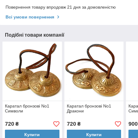
Повернення товару впродовж 21 дня за домовленістю
Всі умови повернення
Подібні товари компанії
Каратал бронзові No1
Каратал бронзові No1
Кара
Символи
Дракони
Сим
720
720
900
₴
₴
Купити
Купити