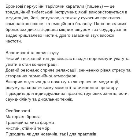
Бронзові перкусійні тарілочки каратали (тишень) — це
традиційний тибетський інструмент, який використовується в
медитаціях, йозі, ритуалах, а також у сучасних практиках
самонастроювання та емоційного балансу. Пара невеликих
бронзових дисків з'єднана міцним шнуром і за соударування
видає кришталево чистий, довго загасний звук високої
частоти.
Властивості та вплив звуку
Чистий і яскравий тон допомагає швидко перемкнути увагу та
увійти в стан концентрації.
Довгий резонанс сприяє релаксації, зниженню рівня стресу та
створенню гармонійної атмосфери.
Використовується для початку та завершення медитації,
розуму на справжньому моменті та очищення простору.
Підходить для індивідуальних практик, групових занять, йоги,
саунд-хілінгу та дихальних технік.
Особливості
Матеріал: бронза
Традиційна лита форма
Чистий, стійкий тембр
Підходить як для новачків, так і для практиків