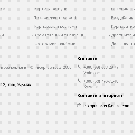
ола
Карти Таро, Руни
Оптовим і B
Товари для творчості
Роздрібним
Карнавальні костюми
Корпоратив
ки
Аромапалички та пахощі
Дропшиппінг
и
Фоторамки, альбоми
Доставка та
ва компанія | © mixopt.com.ua, 2005
+380 (99) 658-29-77
Vodafone
+380 (68) 778-71-40
12, Київ, Україна
Kyivstar
mixoptmarket@gmail.com