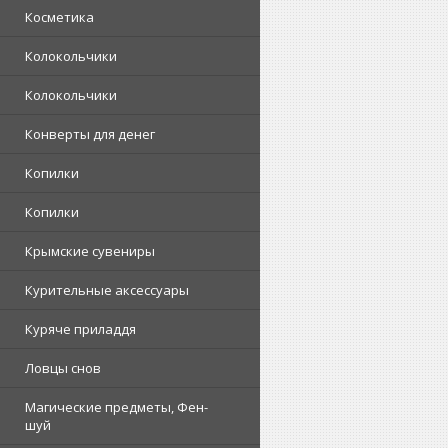
Косметика
Колокольчики
Колокольчики
Конверты для денег
Копилки
Копилки
Крымские сувениры
Курительные аксессуары
Куряче приладдя
Ловцы снов
Магические предметы, Фен-
шуй