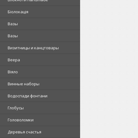
Біолокація
Вазы
Вазы
Визитницы и канцтовары
Веера
Віяло
Винные наборы
Водоспади фонтани
Глобусы
Головоломки
Деревья счастья