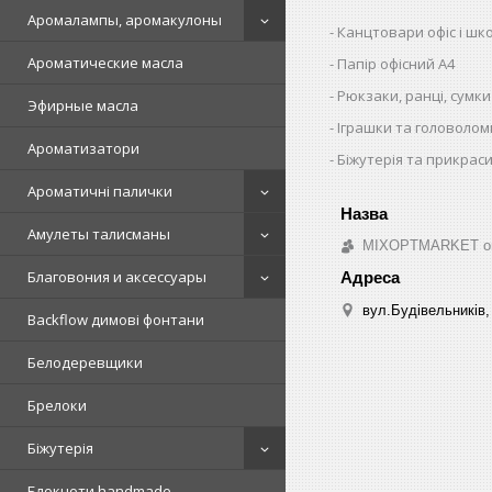
Аромалампы, аромакулоны
Канцтовари офіс і шк
Ароматические масла
Папір офісний A4
Рюкзаки, ранці, сумки
Эфирные масла
Іграшки та головолом
Ароматизатори
Біжутерія та прикрас
Ароматичні палички
Амулеты талисманы
MIXOPTMARKET опто
Благовония и аксессуары
вул.Будівельників, 
Backflow димові фонтани
Белодеревщики
Брелоки
Біжутерія
Блокноти handmade