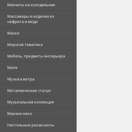
Магниты на холодильник
Массажеры и изделия из
нефрита и меди
Маски
Морская тематика
Мебель, предметы интерьера
Магія
Музыка ветра
Металлические статуи
Музыкальная коллекция
Манэки-неко
Настольные релаксанты