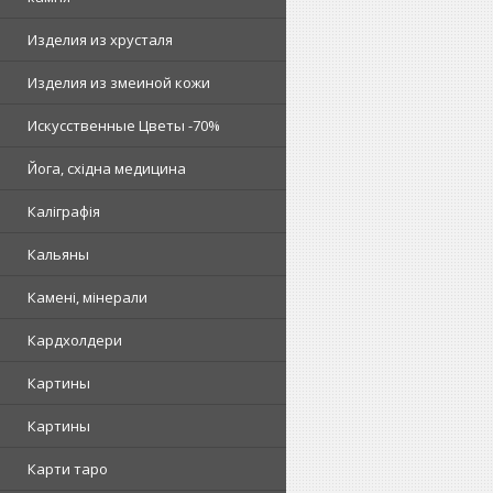
Изделия из хрусталя
Изделия из змеиной кожи
Искусственные Цветы -70%
Йога, східна медицина
Каліграфія
Кальяны
Камені, мінерали
Кардхолдери
Картины
Картины
Карти таро